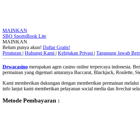
MAINKAN
SBO SportsBook Lite
MAINKAN
Belum punya akun!
Daftar Gratis!
Peraturan
|
Hubungi Kami
|
Kebijakan Privasi
|
Tanggung Jawab Ber
Dewacasino
merupakan agen casino online terpercaya indonesia. Be
permainan yang digemari antaranya Baccarat, Blackjack, Roulette,
Kami memberikan dukungan dengan memberikan permainan melalui p
info lanjut kami memberikan pelayanan social media dan livechat s
Metode Pembayaran :