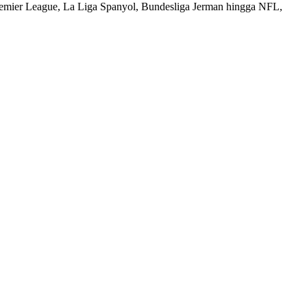
 Premier League, La Liga Spanyol, Bundesliga Jerman hingga NFL,