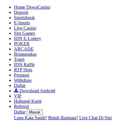
Home DewaCasino
Deposit
Sportsbook
E-Sports
Live Casino
Slot Games
IDN E-Lottery
POKER
ARCADE
Bolatangkas
Togel
IDN Raffle
RTP Slots
Promosi
Withdraw
Daftar
Download Android
VIP
Hubungi Kami
Referral
Daftar
Masuk
Lupa Kata Sandi?
Butuh Bantuan?
Live Chat Di Sini