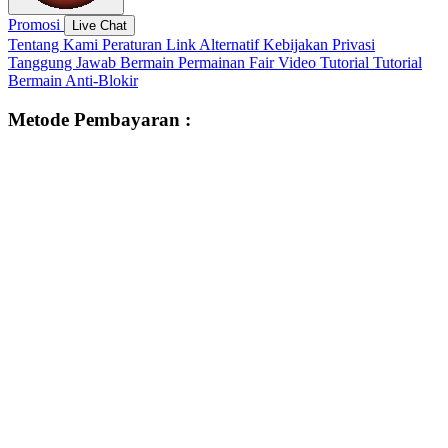
Promosi
Live Chat
Tentang Kami
Peraturan
Link Alternatif
Kebijakan Privasi
Tanggung Jawab Bermain
Permainan Fair
Video Tutorial
Tutorial
Bermain
Anti-Blokir
Metode Pembayaran :