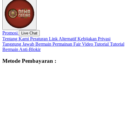
Promosi
Live Chat
Tentang Kami
Peraturan
Link Alternatif
Kebijakan Privasi
Tanggung Jawab Bermain
Permainan Fair
Video Tutorial
Tutorial
Bermain
Anti-Blokir
Metode Pembayaran :