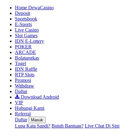
Home DewaCasino
Deposit
Sportsbook
E-Sports
Live Casino
Slot Games
IDN E-Lottery
POKER
ARCADE
Bolatangkas
Togel
IDN Raffle
RTP Slots
Promosi
Withdraw
Daftar
Download Android
VIP
Hubungi Kami
Referral
Daftar
Masuk
Lupa Kata Sandi?
Butuh Bantuan?
Live Chat Di Sini