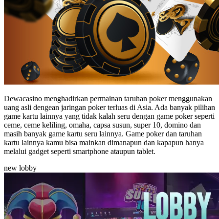
Dewacasino menghadirkan permainan taruhan poker menggunakan
uang asli dengean jaringan poker terluas di Asia. Ada banyak pilihan
game kartu lainnya yang tidak kalah seru dengan game poker seperti
ceme, ceme keliling, omaha, capsa susun, super 10, domino dan
masih banyak game kartu seru lainnya. Game poker dan taruhan
kartu lainnya kamu bisa mainkan dimanapun dan kapapun hanya
melalui gadget seperti smartphone ataupun tablet.
new lobby