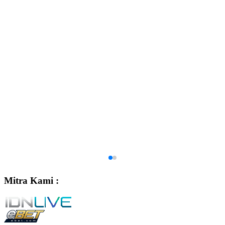
Mitra Kami :