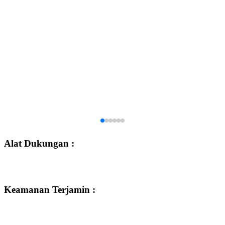
Alat Dukungan :
Keamanan Terjamin :