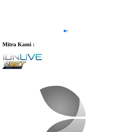
Mitra Kami :