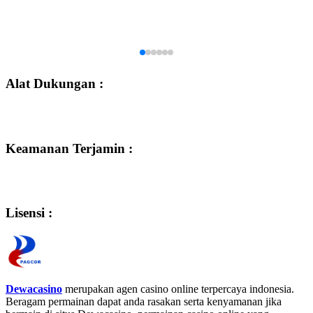
Alat Dukungan :
Keamanan Terjamin :
Lisensi :
Dewacasino
merupakan agen casino online terpercaya indonesia.
Beragam permainan dapat anda rasakan serta kenyamanan jika