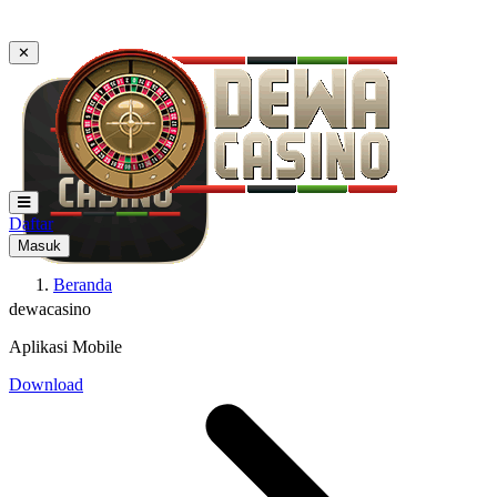
✕
Daftar
Masuk
Beranda
dewacasino
Aplikasi Mobile
Download