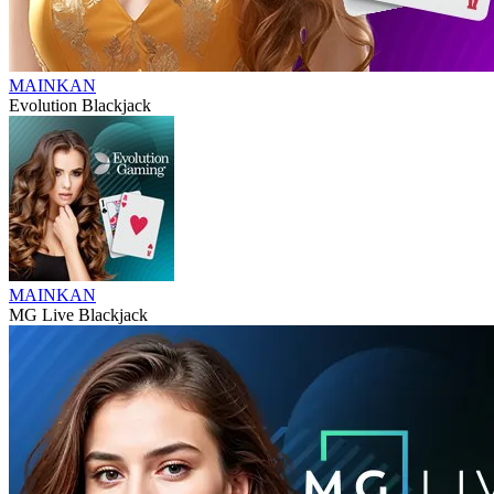
MAINKAN
Evolution Blackjack
MAINKAN
MG Live Blackjack