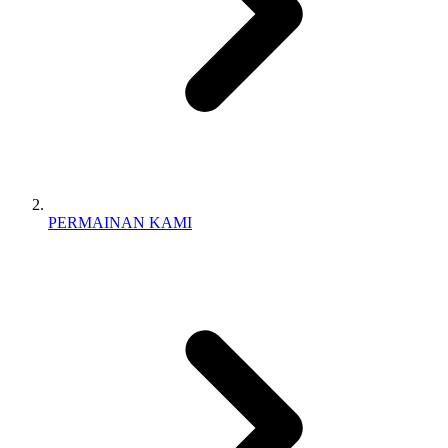
PERMAINAN KAMI