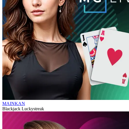
MAINKAN
Blackjack Luckystreak