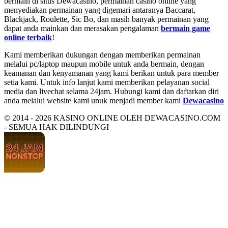
bermain di situs Dewacasino, permainan casino online yang
menyediakan permainan yang digemari antaranya Baccarat,
Blackjack, Roulette, Sic Bo, dan masih banyak permainan yang
dapat anda mainkan dan merasakan pengalaman
bermain game
online terbaik
!
Kami memberikan dukungan dengan memberikan permainan
melalui pc/laptop maupun mobile untuk anda bermain, dengan
keamanan dan kenyamanan yang kami berikan untuk para member
setia kami. Untuk info lanjut kami memberikan pelayanan social
media dan livechat selama 24jam. Hubungi kami dan daftarkan diri
anda melalui website kami unuk menjadi member kami
Dewacasino
© 2014 - 2026 KASINO ONLINE OLEH DEWACASINO.COM
- SEMUA HAK DILINDUNGI