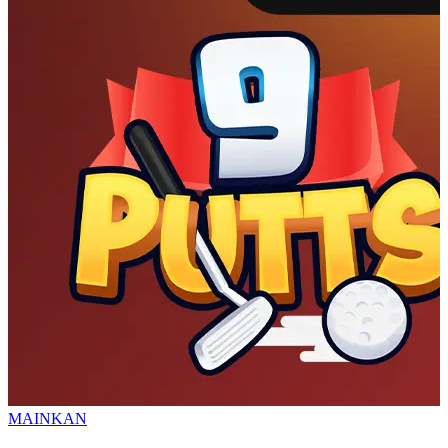
MAINKAN