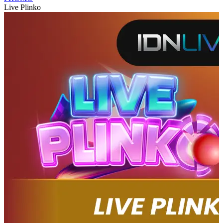
Live Plinko