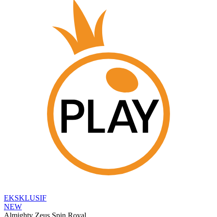
EKSKLUSIF
NEW
Almighty Zeus Spin Royal