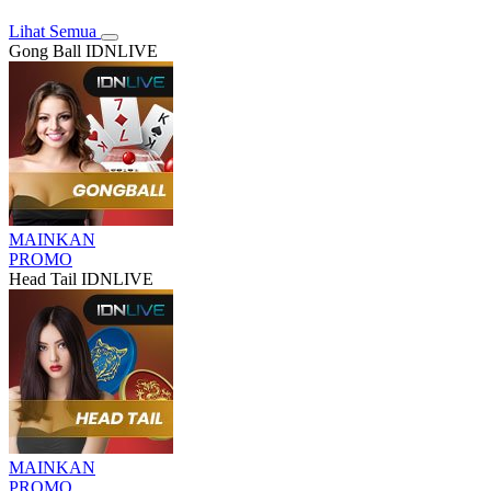
Lihat Semua
Gong Ball IDNLIVE
MAINKAN
PROMO
Head Tail IDNLIVE
MAINKAN
PROMO