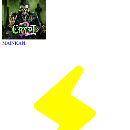
MAINKAN