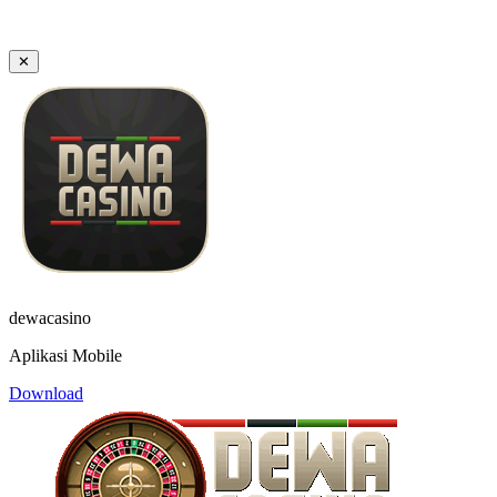
✕
dewacasino
Aplikasi Mobile
Download