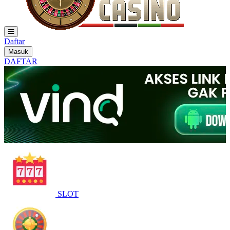
Daftar
Masuk
DAFTAR
SLOT