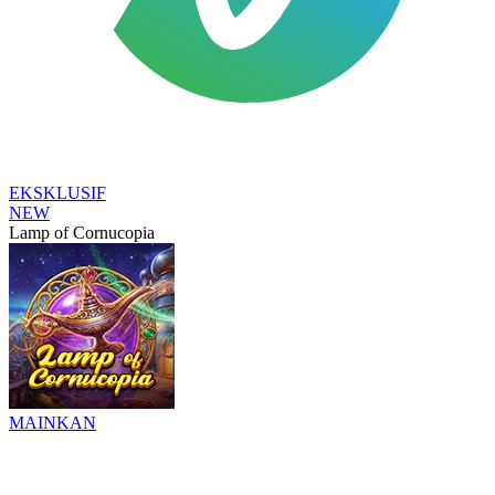
EKSKLUSIF
NEW
Lamp of Cornucopia
MAINKAN