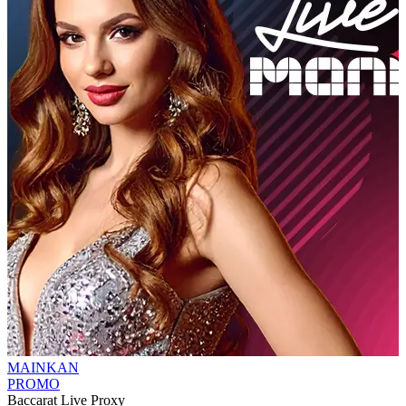
MAINKAN
PROMO
Baccarat Live Proxy