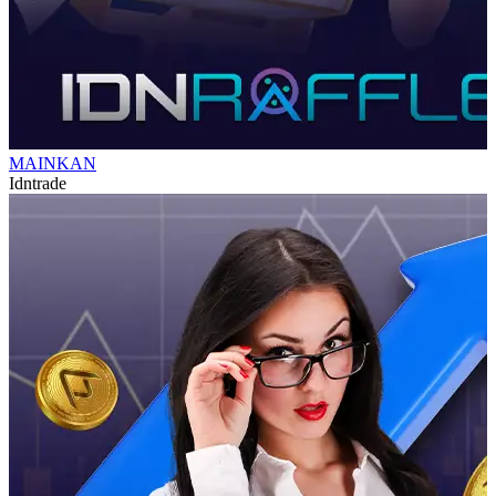
MAINKAN
Idntrade